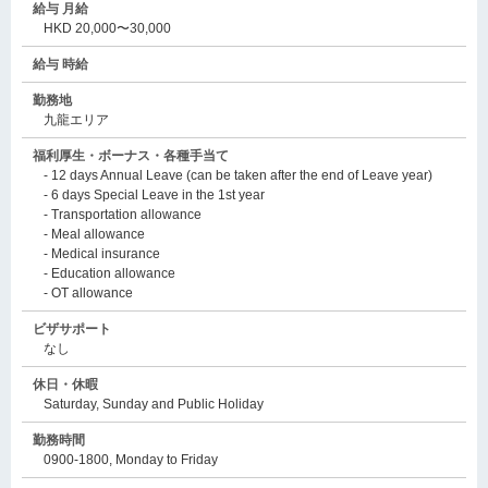
給与 月給
HKD 20,000〜30,000
給与 時給
勤務地
九龍エリア
福利厚生・ボーナス・各種手当て
- 12 days Annual Leave (can be taken after the end of Leave year)
- 6 days Special Leave in the 1st year
- Transportation allowance
- Meal allowance
- Medical insurance
- Education allowance
- OT allowance
ビザサポート
なし
休日・休暇
Saturday, Sunday and Public Holiday
勤務時間
0900-1800, Monday to Friday