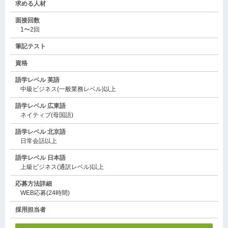
求める人材
面接回数
1〜2回
筆記テスト
資格
語学レベル 英語
中級ビジネス(一般業務レベル)以上
語学レベル 広東語
ネイティブ(母国語)
語学レベル 北京語
日常会話以上
語学レベル 日本語
上級ビジネス(通訳レベル)以上
応募方法詳細
WEB応募(24時間)
採用担当者