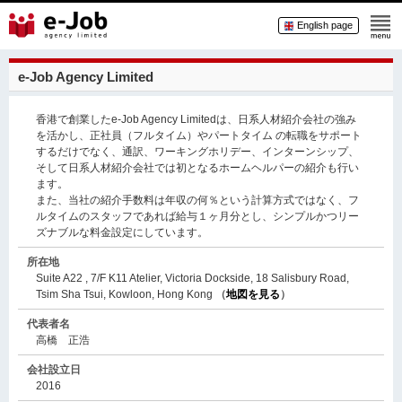
English page
e-Job Agency Limited
香港で創業したe-Job Agency Limitedは、日系人材紹介会社の強み
を活かし、正社員（フルタイム）やパートタイム の転職をサポート
するだけでなく、通訳、ワーキングホリデー、インターンシップ、
そして日系人材紹介会社では初となるホームヘルパーの紹介も行い
ます。
また、当社の紹介手数料は年収の何％という計算方式ではなく、フ
ルタイムのスタッフであれば給与１ヶ月分とし、シンプルかつリー
ズナブルな料金設定にしています。
所在地
Suite A22 , 7/F K11 Atelier, Victoria Dockside, 18 Salisbury Road,
Tsim Sha Tsui, Kowloon, Hong Kong
（
地図を見る
）
代表者名
高橋 正浩
会社設立日
2016