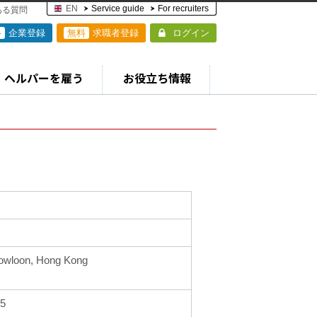
EN
Service guide
For recruiters
ある質問
料
企業登録
無料
求職者登録
ログイン
ヘルパーを雇う
お役立ち情報
 Kowloon, Hong Kong
5