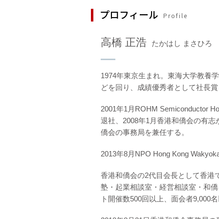
プロフィール
Profile
高橋 正浩
たかはし まさひろ
1974年東京生まれ。東海大学教
どを回り、成績優秀者として社長賞
2001年1月ROHM Semiconduc
退社、2008年1月香港和僑会の有志が出資した
僑会の事務局を兼任する。
2013年8月NPO Hong Kong Wa
香港和僑会の2代目会長として香港
塾・起業相談室・経営相談室・和僑
ト開催数500回以上、面会者9,000