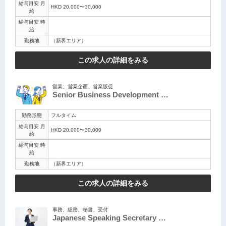
給与目安 月
HKD 20,000〜30,000
給
給与目安 時
給
勤務地
（新界エリア）
この求人の詳細をみる
営業、営業企画、営業販促
Senior Business Development …
勤務形態
フルタイム
給与目安 月
HKD 20,000〜30,000
給
給与目安 時
給
勤務地
（新界エリア）
この求人の詳細をみる
事務、総務、秘書、受付
Japanese Speaking Secretary …