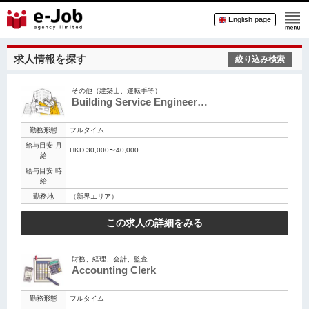
English page
求人情報を探す
絞り込み検索
その他（建築士、運転手等）
Building Service Engineer…
勤務形態
フルタイム
給与目安 月
HKD 30,000〜40,000
給
給与目安 時
給
勤務地
（新界エリア）
この求人の詳細をみる
財務、経理、会計、監査
Accounting Clerk
勤務形態
フルタイム