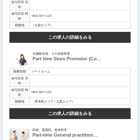
給与目安 月
給
給与目安 時
HKD 80〜120
給
勤務地
（九龍エリア）
この求人の詳細をみる
店舗販売員、その他接客業
Part time Store Promotor (Co…
勤務形態
パートタイム
給与目安 月
給
給与目安 時
HKD 80〜120
給
勤務地
（香港島エリア / 九龍エリア）
この求人の詳細をみる
医師、看護師、整体師等
Part-time General practition…