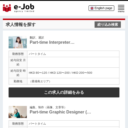
English page
求人情報を探す
絞り込み検索
翻訳、通訳
Part-time Interpreter…
勤務形態
パートタイム
給与目安 月
給
給与目安 時
HKD 80〜120 / HKD 120〜200 / HKD 200〜500
給
勤務地
（香港島エリア）
この求人の詳細をみる
編集、制作（画像、文章等）
Part-time Graphic Designer (…
勤務形態
パートタイム