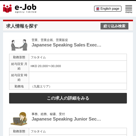
English page
求人情報を探す
絞り込み検索
営業、営業企画、営業販促
Japanese Speaking Sales Exec…
勤務形態
フルタイム
給与目安 月
HKD 20,000〜30,000
給
給与目安 時
給
勤務地
（九龍エリア）
この求人の詳細をみる
事務、総務、秘書、受付
Japanese Speaking Junior Sec…
勤務形態
フルタイム