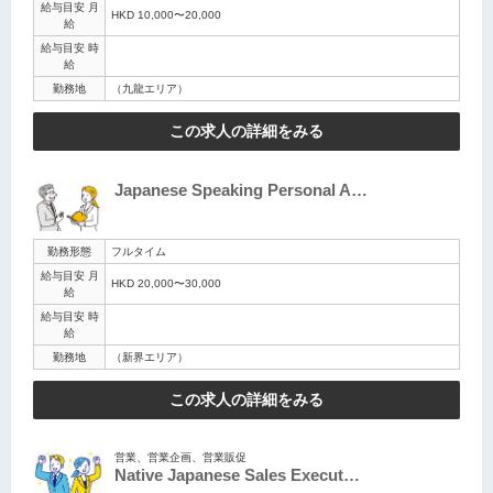
給与目安 月
HKD 10,000〜20,000
給
給与目安 時
給
勤務地
（九龍エリア）
この求人の詳細をみる
Japanese Speaking Personal A…
勤務形態
フルタイム
給与目安 月
HKD 20,000〜30,000
給
給与目安 時
給
勤務地
（新界エリア）
この求人の詳細をみる
営業、営業企画、営業販促
Native Japanese Sales Execut…