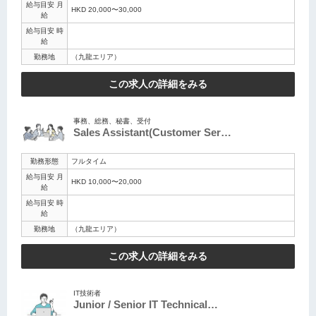
給与目安 月
HKD 20,000〜30,000
給
給与目安 時
給
勤務地
（九龍エリア）
この求人の詳細をみる
事務、総務、秘書、受付
Sales Assistant(Customer Ser…
勤務形態
フルタイム
給与目安 月
HKD 10,000〜20,000
給
給与目安 時
給
勤務地
（九龍エリア）
この求人の詳細をみる
IT技術者
Junior / Senior IT Technical…