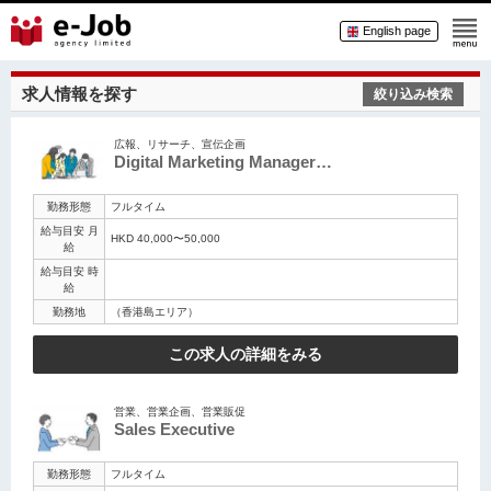
English page
求人情報を探す
絞り込み検索
広報、リサーチ、宣伝企画
Digital Marketing Manager…
勤務形態
フルタイム
給与目安 月
HKD 40,000〜50,000
給
給与目安 時
給
勤務地
（香港島エリア）
この求人の詳細をみる
営業、営業企画、営業販促
Sales Executive
勤務形態
フルタイム