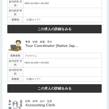
給与目安 月
HKD 20,000〜30,000
給
給与目安 時
給
勤務地
（九龍エリア）
この求人の詳細をみる
事務、総務、秘書、受付
Tour Coordinator (Native Jap…
勤務形態
フルタイム
給与目安 月
HKD 20,000〜30,000
給
給与目安 時
給
勤務地
（九龍エリア）
この求人の詳細をみる
財務、経理、会計、監査
Accounting Clerk