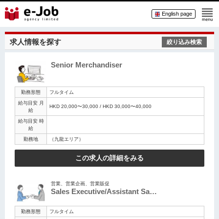
English page
求人情報を探す
絞り込み検索
Senior Merchandiser
勤務形態
フルタイム
給与目安 月
HKD 20,000〜30,000 / HKD 30,000〜40,000
給
給与目安 時
給
勤務地
（九龍エリア）
この求人の詳細をみる
営業、営業企画、営業販促
Sales Executive/Assistant Sa…
勤務形態
フルタイム