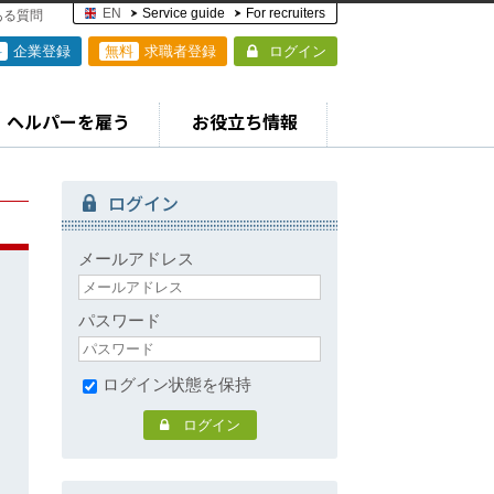
EN
Service guide
For recruiters
ある質問
料
企業登録
無料
求職者登録
ログイン
ヘルパーを雇う
お役立ち情報
ログイン
メールアドレス
パスワード
ログイン状態を保持