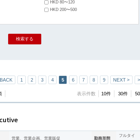
HKD 80〜120
HKD 200〜500
 BACK
1
2
3
4
5
6
7
8
9
NEXT >
>
順
表示件数
10件
30件
5
cutive
フルタイ
営業、営業企画、営業販促
勤務形態