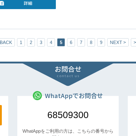
詳細
 BACK
1
2
3
4
5
6
7
8
9
NEXT >
>
お問合せ
contact us
WhatAppでお問合せ
68509300
WhatAppをご利用の方は、こちらの番号から