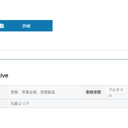
詳細
ive
フルタイ
営業、営業企画、営業販促
勤務形態
ム
九龍エリア