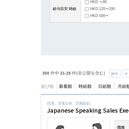
HKD 〜80
給与目安 時給
HKD 120〜200
HKD 500〜
件中
件(非公開を含む)
350
21-25
|<<
<
並び順
新着順
時給順
日給順
月給
[営業、営業企画、営業販促]
Japanese Speaking Sales Exe
職種