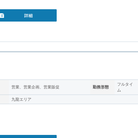
詳細
フルタイ
営業、営業企画、営業販促
勤務形態
ム
九龍エリア