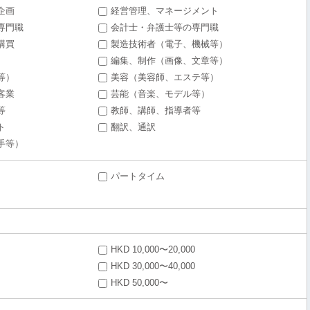
企画
経営管理、マネージメント
専門職
会計士・弁護士等の専門職
購買
製造技術者（電子、機械等）
編集、制作（画像、文章等）
等）
美容（美容師、エステ等）
客業
芸能（音楽、モデル等）
等
教師、講師、指導者等
ト
翻訳、通訳
手等）
パートタイム
HKD 10,000〜20,000
HKD 30,000〜40,000
HKD 50,000〜