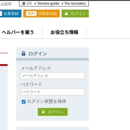
EN
Service guide
For recruiters
ある質問
料
企業登録
無料
求職者登録
ログイン
ヘルパーを雇う
お役立ち情報
ログイン
メールアドレス
パスワード
ログイン状態を保持