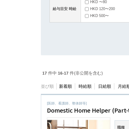
HKD 〜80
給与目安 時給
HKD 120〜200
HKD 500〜
件中
件(非公開を含む)
17
16-17
並び順
新着順
時給順
日給順
月給
[医師、看護師、整体師等]
Domestic Home Helper (Part-
職種