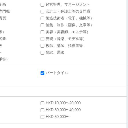
企画
経営管理、マネージメント
専門職
会計士・弁護士等の専門職
購買
製造技術者（電子、機械等）
編集、制作（画像、文章等）
等）
美容（美容師、エステ等）
客業
芸能（音楽、モデル等）
等
教師、講師、指導者等
ト
翻訳、通訳
手等）
パートタイム
HKD 10,000〜20,000
HKD 30,000〜40,000
HKD 50,000〜