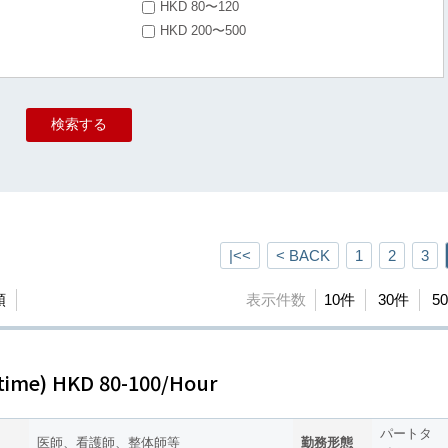
HKD 80〜120
HKD 200〜500
|<<
< BACK
1
2
3
順
表示件数
10件
30件
5
time) HKD 80-100/Hour
パートタ
医師、看護師、整体師等
勤務形態