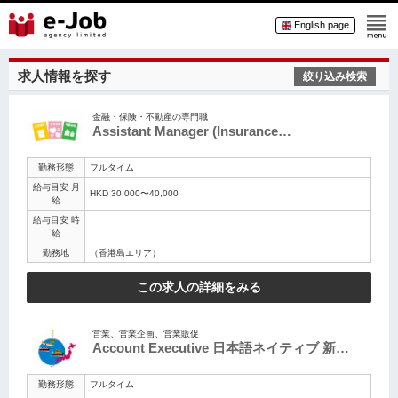
English page
求人情報を探す
絞り込み検索
金融・保険・不動産の専門職
Assistant Manager (Insurance…
勤務形態
フルタイム
給与目安 月
HKD 30,000〜40,000
給
給与目安 時
給
勤務地
（香港島エリア）
この求人の詳細をみる
営業、営業企画、営業販促
Account Executive 日本語ネイティブ 新…
勤務形態
フルタイム