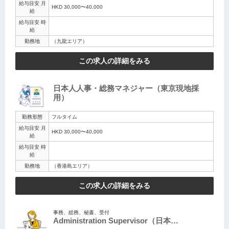
給与目安 月
HKD 30,000〜40,000
給
給与目安 時
給
勤務地
（九龍エリア）
この求人の詳細をみる
日本人人事・総務マネジャー（東京現地採
用）
勤務形態
フルタイム
給与目安 月
HKD 30,000〜40,000
給
給与目安 時
給
勤務地
（香港島エリア）
この求人の詳細をみる
事務、総務、秘書、受付
Administration Supervisor（日本…