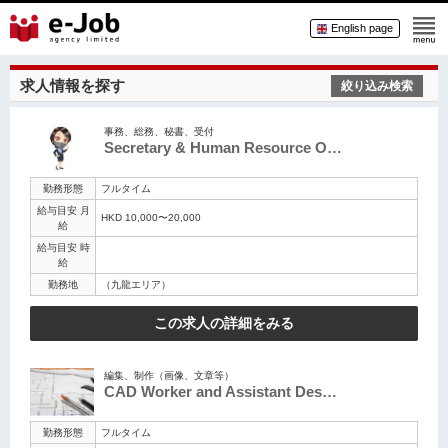
English page
求人情報を探す
絞り込み検索
事務、総務、秘書、受付
Secretary & Human Resource O…
勤務形態
フルタイム
給与目安 月
HKD 10,000〜20,000
給
給与目安 時
給
勤務地
（九龍エリア）
この求人の詳細をみる
編集、制作（画像、文章等）
CAD Worker and Assistant Des…
勤務形態
フルタイム