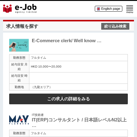
English page
求人情報を探す
絞り込み検索
E-Commerce clerk/ Well know …
勤務形態
フルタイム
給与目安 月
HKD 10,000〜20,000
給
給与目安 時
給
勤務地
（九龍エリア）
この求人の詳細をみる
IT技術者
IT(ERP)コンサルタント / 日本語レベルN2以上
…
勤務形態
フルタイム