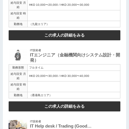
給与目安 月
HKD 10,000〜20,000 / HKD 20,000〜30,000
給
給与目安 時
給
勤務地
（九龍エリア）
この求人の詳細をみる
IT技術者
ITエンジニア（金融機関向けシステム設計・開
発）
勤務形態
フルタイム
給与目安 月
HKD 20,000〜30,000 / HKD 30,000〜40,000
給
給与目安 時
給
勤務地
（香港島エリア）
この求人の詳細をみる
IT技術者
IT Help desk / Trading (Good…