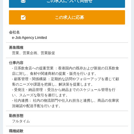
この求人について問合せ
この求人に応募
会社名
e-Job Agency Limited
募集職種
営業、営業企画、営業販促
仕事内容
- 日系飲食店への提案営業 ：香港国内の既存および新規の日系飲食
店に対し、食材や関連商材の提案・販売を行います。
- 顧客管理・関係構築 ：定期的な訪問やフォローアップを通じて顧
客のニーズや課題を把握し、解決策を提案します。
- 受発注・納品管理 ：受注から納品までのスケジュール管理を行
い、スムーズな取引を遂行します。
- 社内連携： 社内の物流部門や仕入れ担当と連携し、商品の在庫状
況確認や配送手配を行います。
勤務形態
フルタイム
職種経験