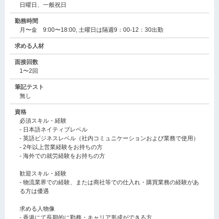
日曜日、一般祝日
勤務時間
月〜金 9:00〜18:00, 土曜日は隔週9：00-12：30出勤
求める人材
面接回数
1〜2回
筆記テスト
無し
資格
必須スキル・経験
- 日本語ネイティブレベル
- 英語ビジネスレベル（社内コミュニケーションおよび業務で使用）
- 2年以上営業経験をお持ちの方
- 海外での就労経験をお持ちの方
歓迎スキル・経験
- 物流業界での経験、または商社等での仕入れ・購買業務の経験があ
る方は優遇
求める人物像
- 香港にて長期的に勤務・キャリア形成ができる方