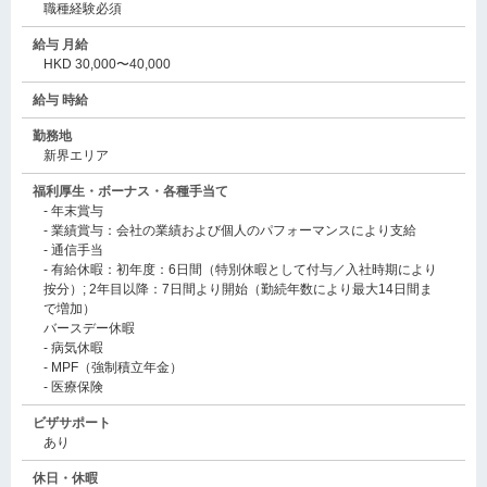
職種経験必須
給与 月給
HKD 30,000〜40,000
給与 時給
勤務地
新界エリア
福利厚生・ボーナス・各種手当て
- 年末賞与
- 業績賞与：会社の業績および個人のパフォーマンスにより支給
- 通信手当
- 有給休暇：初年度：6日間（特別休暇として付与／入社時期により
按分）; 2年目以降：7日間より開始（勤続年数により最大14日間ま
で増加）
バースデー休暇
- 病気休暇
- MPF（強制積立年金）
- 医療保険
ビザサポート
あり
休日・休暇