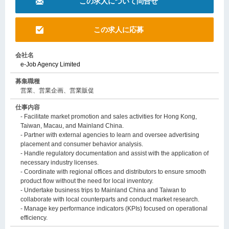
この求人について問合せ
この求人に応募
会社名
e-Job Agency Limited
募集職種
営業、営業企画、営業販促
仕事内容
- Facilitate market promotion and sales activities for Hong Kong,
Taiwan, Macau, and Mainland China.
- Partner with external agencies to learn and oversee advertising
placement and consumer behavior analysis.
- Handle regulatory documentation and assist with the application of
necessary industry licenses.
- Coordinate with regional offices and distributors to ensure smooth
product flow without the need for local inventory.
- Undertake business trips to Mainland China and Taiwan to
collaborate with local counterparts and conduct market research.
- Manage key performance indicators (KPIs) focused on operational
efficiency.