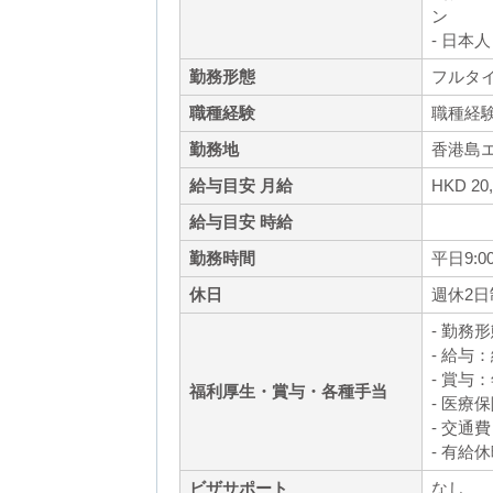
ン
- 日
勤務形態
フルタ
職種経験
職種経
勤務地
香港島
給与目安 月給
HKD 20
給与目安 時給
勤務時間
平日9:00 
休日
週休2日
- 勤務
- 給
- 賞与
福利厚生・賞与・各種手当
- 医療
- 交通
- 有給
ビザサポート
なし