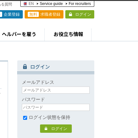
EN
Service guide
For recruiters
ある質問
料
企業登録
無料
求職者登録
ログイン
ヘルパーを雇う
お役立ち情報
ログイン
メールアドレス
～
パスワード
ログイン状態を保持