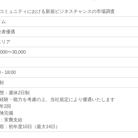
本人コミュニティにおける新規ビジネスチャンスの市場調査
イム
験者優遇
エリア
,000〜30,000
- 18:00
制
形態：週休2日制
与：経験・能力を考慮の上、当社規定により優遇いたします
：年2回
保険完備
費：実費支給
休暇：初年度10日（最大14日）