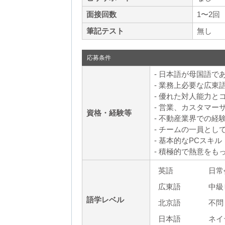
面接回数
1〜2回
筆記テスト
無し
応募条件
- 日本語が母国語で
- 業務上必要な広東
- 優れた対人能力
- 営業、カスタマ
資格・経験等
- 不動産業界での
- チームの一員と
- 基本的なPCスキル（Mic
- 積極的で熱意をも
英語
日常
広東語
中級
語学レベル
北京語
不問
日本語
ネイ