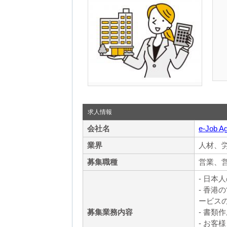
求人情報
会社名
e-Job A
業界
人材、
募集職種
営業、営
- 日
- 香
ービス
募集業務内容
- 書
- お