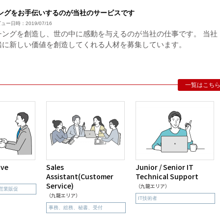
ングをお手伝いするのが当社のサービスです
ンタビュー日時：2019/07/16
チングを創造し、世の中に感動を与えるのが当社の仕事です。 当社
緒に新しい価値を創造してくれる人材を募集しています。
一覧はこち
ive
Sales
Junior / Senior IT
Assistant(Customer
Technical Support
Service)
（九龍エリア）
営業販促
（九龍エリア）
IT技術者
事務、総務、秘書、受付