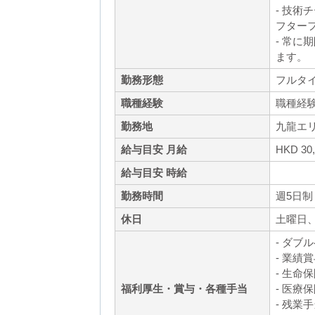
- 技
フター
- 常
ます。
勤務形態
フルタ
職種経験
職種経
勤務地
九龍エ
給与目安 月給
HKD 30
給与目安 時給
勤務時間
週5日制（
休日
土曜日
- ダブ
- 業績
- 生命
福利厚生・賞与・各種手当
- 医療
- 残業