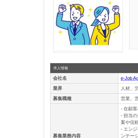
求人情報
会社名
e-Job A
業界
人材、
募集職種
営業、
- 在
- 担
案や信
- エ
募集業務内容
ンテー