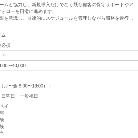
術チームと協力し、新規導入だけでなく既存顧客の保守サポートやア
フォローを円滑に進めます。
に期限を意識し、自律的にスケジュールを管理しながら職務を遂行し
イム
験必須
リア
,000〜40,000
月〜金 9:00〜18:00）：
、日曜日、一般祝日
ルペイ
賞与
保険
保険
手当