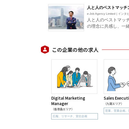
人と人のベストマッチ
e-Job Agency Limited | イ
人と人のベストマッ
の理念に共感し、一
この企業の他の求人
Digital Marketing
Sales Execut
Manager
（九龍エリア）
（香港島エリア）
営業、営業企画、
広報、リサーチ、宣伝企画