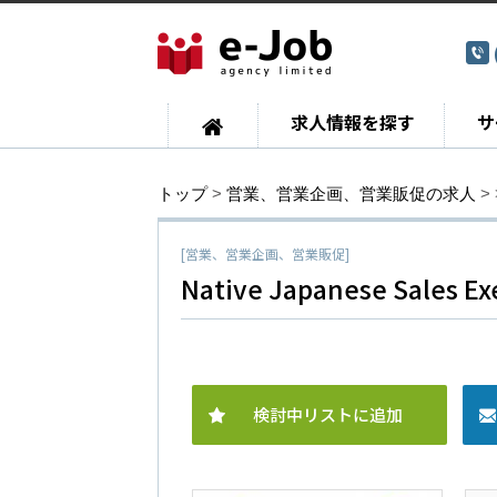
求人情報を探す
サ
トップ
>
営業、営業企画、営業販促の求人
>
[営業、営業企画、営業販促]
Native Japanese Sales Ex
検討中リストに追加