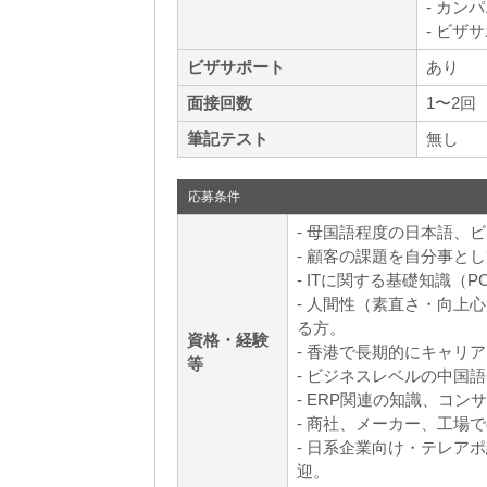
- カン
- ビザ
ビザサポート
あり
面接回数
1〜2回
筆記テスト
無し
応募条件
- 母国語程度の日本語、
- 顧客の課題を自分事と
- ITに関する基礎知識
- 人間性（素直さ・向上
る方。
資格・経験
- 香港で長期的にキャリ
等
- ビジネスレベルの中国
- ERP関連の知識、コ
- 商社、メーカー、工場
- 日系企業向け・テレア
迎。