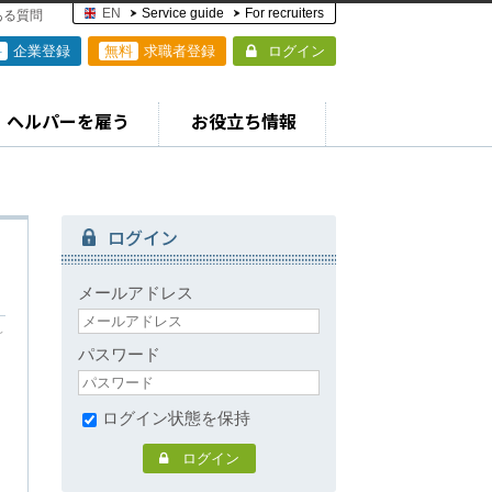
EN
Service guide
For recruiters
ある質問
料
企業登録
無料
求職者登録
ログイン
ヘルパーを雇う
お役立ち情報
ログイン
メールアドレス
～
パスワード
ログイン状態を保持