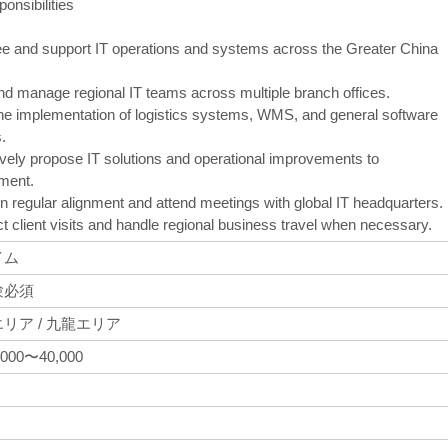
onsibilities
e and support IT operations and systems across the Greater China
nd manage regional IT teams across multiple branch offices.
the implementation of logistics systems, WMS, and general software
.
ively propose IT solutions and operational improvements to
ment.
in regular alignment and attend meetings with global IT headquarters.
t client visits and handle regional business travel when necessary.
イム
験必須
リア / 九龍エリア
,000〜40,000