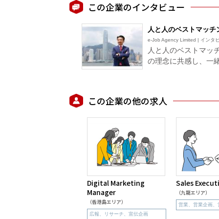
この企業のインタビュー
人と人のベストマッチ
e-Job Agency Limited | イ
人と人のベストマッ
の理念に共感し、一
この企業の他の求人
Digital Marketing
Sales Execut
Manager
（九龍エリア）
（香港島エリア）
営業、営業企画、
広報、リサーチ、宣伝企画