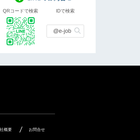
QRコードで検索
IDで検索
@e-job
社概要
お問合せ