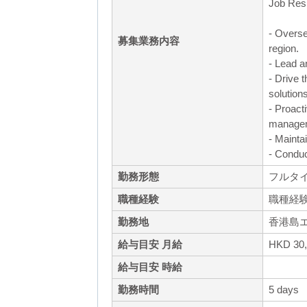
Job Resp
- Overse
募集業務内容
region.
- Lead a
- Drive 
solutions
- Proact
manage
- Mainta
- Conduc
勤務形態
フルタ
職種経験
職種経
勤務地
香港島エ
給与目安 月給
HKD 30
給与目安 時給
勤務時間
5 days