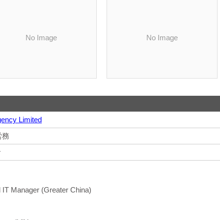
No Image
No Image
gency Limited
労務
者
 IT Manager (Greater China)