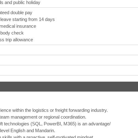
 and public holiday
teed double pay
 leave starting from 14 days
medical insurance
 body check
ss trip allowance
ience within the logistics or freight forwarding industry.
 team management or regional coordination.
ft technologies (SQL, PowerBI, M365) is an advantage/
s-level English and Mandarin.
skills with a proactive, self-motivated mindset.