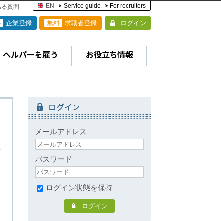
EN
Service guide
For recruiters
ある質問
料
企業登録
無料
求職者登録
ログイン
ヘルパーを雇う
お役立ち情報
ログイン
メールアドレス
～
パスワード
ログイン状態を保持